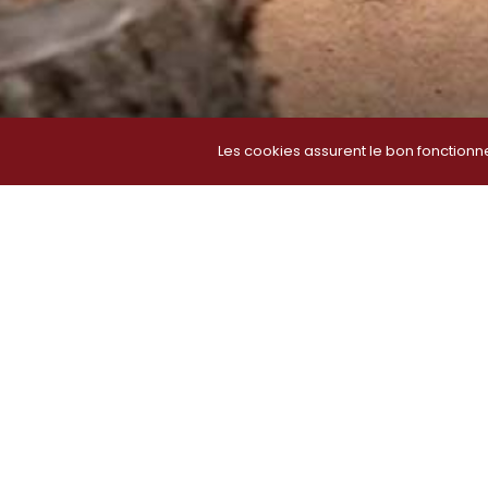
Les cookies assurent le bon fonctionne
Vous êtes ici ›
Bienvenue chez À l'Agneau
›
Änderung der Ruh
Änderung der Ruhetage i
Ab Montag, dem 1. Dezember, „Weihnachtsmarktzeit“, i