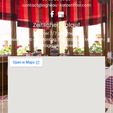
contact@agneau-katzenthal.com
Zeitlicher Ablauf
Hotel 7/7 geöffnet
Restaurant am Montag, Dienstag und Mittwoch
ganztägig
geschlossen.