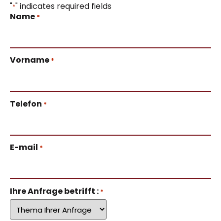
"
" indicates required fields
*
Name
*
Vorname
*
Telefon
*
E-mail
*
Ihre Anfrage betrifft :
*