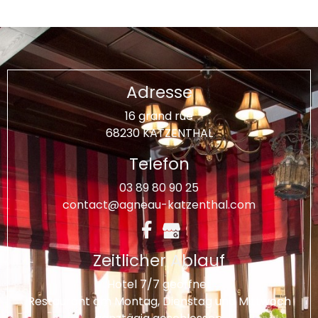
Adresse
16 grand rue
68230 KATZENTHAL
Telefon
03 89 80 90 25
contact@agneau-katzenthal.com
Zeitlicher Ablauf
Hotel 7/7 geöffnet
Restaurant am Montag, Dienstag und Mittwoch