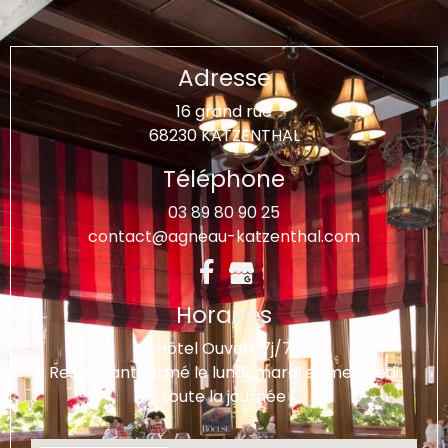
Adresse
16 grand rue
68230 KATZENTHAL
Téléphone
03 89 80 90 25
contact@agneau-katzenthal.com
Horaires
Hôtel Ouvert 7j/7
Restaurant fermé le lundi, mardi et mercredi
toute la journée